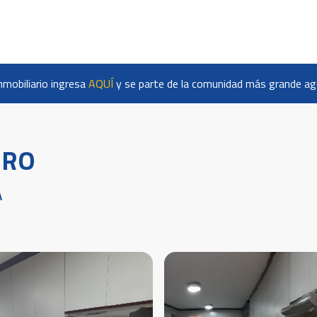
nmobiliario ingresa
AQUÍ
y se parte de la comunidad más grande age
DRO
A