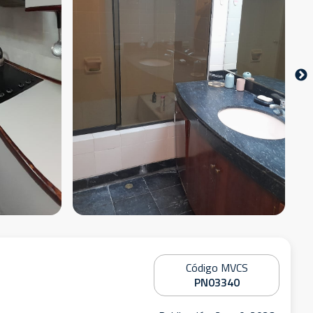
Código MVCS
PN03340