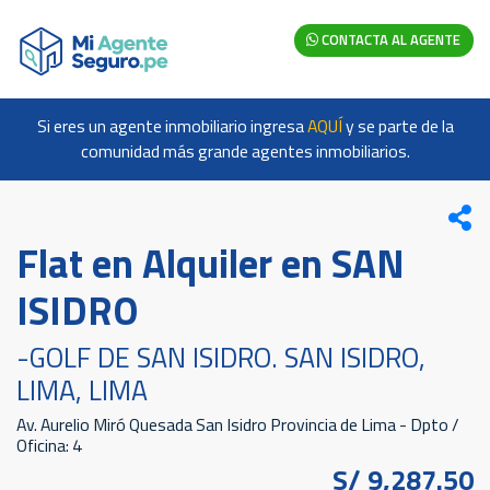
CONTACTA AL AGENTE
Si eres un agente inmobiliario ingresa
AQUÍ
y se parte de la
comunidad más grande agentes inmobiliarios.
Flat en Alquiler en SAN
ISIDRO
-GOLF DE SAN ISIDRO. SAN ISIDRO,
LIMA, LIMA
Av. Aurelio Miró Quesada San Isidro Provincia de Lima - Dpto /
Oficina: 4
S/ 9,287.50