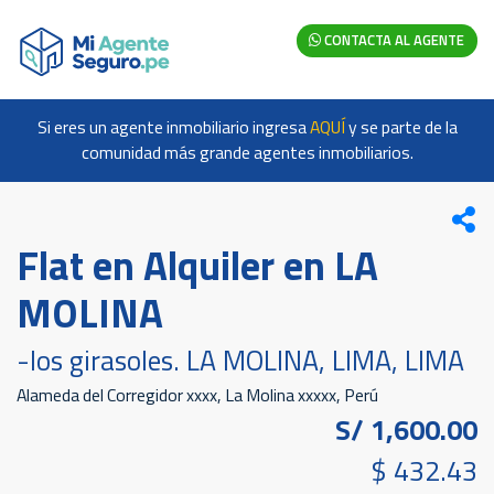
CONTACTA AL AGENTE
Si eres un agente inmobiliario ingresa
AQUÍ
y se parte de la
comunidad más grande agentes inmobiliarios.
Flat en Alquiler en LA
MOLINA
-los girasoles. LA MOLINA, LIMA, LIMA
Alameda del Corregidor xxxx, La Molina xxxxx, Perú
S/ 1,600.00
$ 432.43