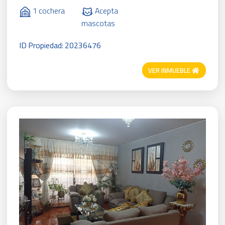
1 cochera
Acepta
mascotas
ID Propiedad: 20236476
VER INMUEBLE