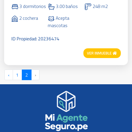
3 dormitorios
3.00 baños
248 m2
2 cochera
Acepta
mascotas
ID Propiedad: 20236474
VER INMUEBLE
‹
1
2
›