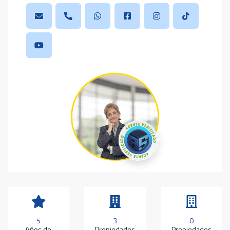
5
3
0
Años de
Propiedades
Propiedades