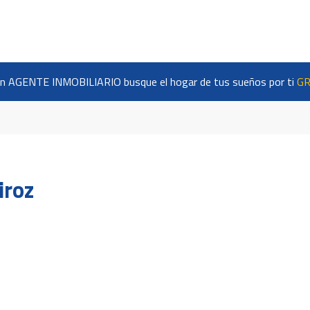
n AGENTE INMOBILIARIO busque el hogar de tus sueños por ti
GR
iroz