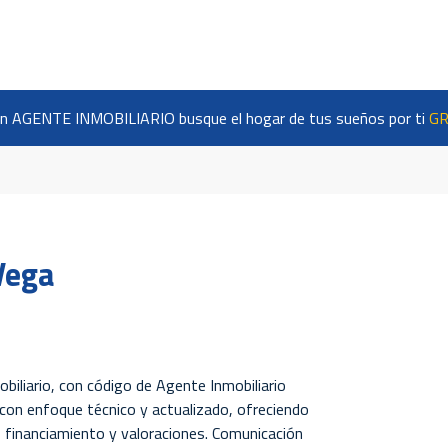
n AGENTE INMOBILIARIO busque el hogar de tus sueños por ti
GR
Vega
mobiliario, con código de Agente Inmobiliario
con enfoque técnico y actualizado, ofreciendo
 financiamiento y valoraciones. Comunicación