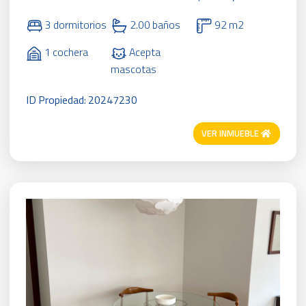
3 dormitorios
2.00 baños
92 m2
1 cochera
Acepta
mascotas
ID Propiedad: 20247230
VER INMUEBLE