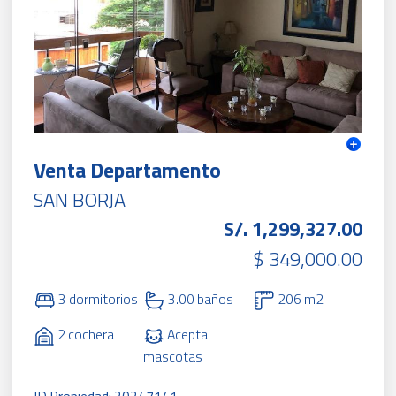
Venta Departamento
SAN BORJA
S/. 1,299,327.00
$ 349,000.00
3 dormitorios
3.00 baños
206 m2
2 cochera
Acepta
mascotas
ID Propiedad: 20247141